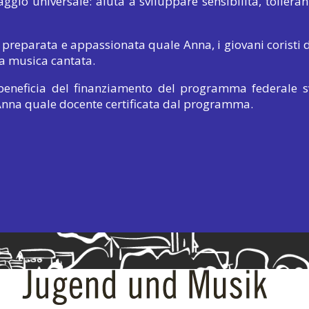
aggio universale: aiuta a sviluppare
sensibilità
, tollera
 preparata e appassionata quale Anna, i giovani coristi
lla musica cantata.
o beneficia del finanziamento del programma federale 
Anna quale docente certificata dal programma.