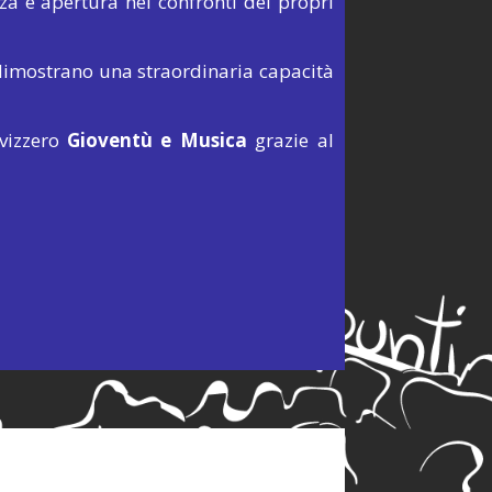
nza e apertura nei confronti dei propri
 dimostrano una straordinaria capacità
svizzero
Gioventù e Musica
grazie al