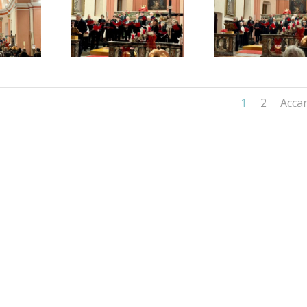
1
2
Acca